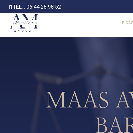
TÉL. : 06 44 28 98 52
LE CA
MAAS A
BA